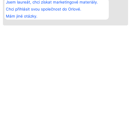
Jsem laureát, chci získat marketingové materiály.
Chci přihlásit svou společnost do Orlové.
Mám jiné otázky.
ORLOVÉ ZVERIMEXU - LÍDŘI V OBORU
KDO MŮŽE BÝT ČLENEM?
Tento program byl vytvořen za účelem rozlišení
nejlepších firem od těch průměrných. Na lídry v oboru,