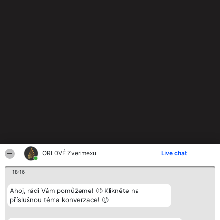
ORLOVÉ Zverimexu
Live chat
18:16
Ahoj, rádi Vám pomůžeme! 🙂 Klikněte na
příslušnou téma konverzace! 🙂