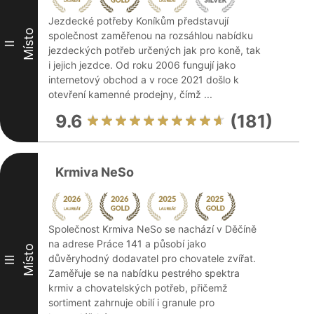
Jezdecké potřeby Koníkům představují
Místo
společnost zaměřenou na rozsáhlou nabídku
II
jezdeckých potřeb určených jak pro koně, tak
i jejich jezdce. Od roku 2006 fungují jako
internetový obchod a v roce 2021 došlo k
otevření kamenné prodejny, čímž ...
9.6
(181)
Krmiva NeSo
Společnost Krmiva NeSo se nachází v Děčíně
na adrese Práce 141 a působí jako
Místo
důvěryhodný dodavatel pro chovatele zvířat.
III
Zaměřuje se na nabídku pestrého spektra
krmiv a chovatelských potřeb, přičemž
sortiment zahrnuje obilí i granule pro