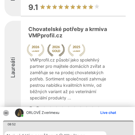
9.1
Chovatelské potřeby a krmiva
VMPprofil.cz
Laureáti
VMPprofil.cz působí jako spolehlivý
partner pro majitele domácích zvířat a
zaměřuje se na prodej chovatelských
potřeb. Sortiment společnosti zahrnuje
pestrou nabídku kvalitních krmiv, od
běžných variant až po veterinární
speciální produkty ...
9.2
ORLOVÉ Zverimexu
Live chat
08:52
Organizátor hlasování
Plebiscyt
Kontakt
Bright Side Solutions sp. z o.
Vítězové
Kontakt