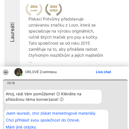
Pískací Potvůrky představuje
Laureáti
uznávanou značku z Loun, která se
specializuje na výrobu originálních,
ručně šitých hraček pro psy a kočky.
Tato společnost se od roku 2015
zaměřuje na to, aby přinášela radost
čtyřnohým mazlíčkům a jejich majitelům
...
9.8
ORLOVÉ Zverimexu
Live chat
03:18
Organizátor hlasování
Plebiscyt
Kontakt
Ahoj, rádi Vám pomůžeme! 🙂 Klikněte na
Bright Side Solutions sp. z o.
Vítězové
Kontakt
příslušnou téma konverzace! 🙂
o. sp. k.
Seznam všech
ul. Ruska 22
laureátů
Wrocław 50-079
Zásady
Jsem laureát, chci získat marketingové materiály.
KRS 0000749100 | Regon
Pravidla
381313360 | NIP 8943132676
Zásady
Chci přihlásit svou společnost do Orlové.
ochrany
Mám jiné otázky.
osobních údajů