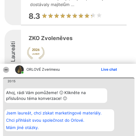
dostávaly majitelům ...
8.3
ZKO Zvoleněves
Laureáti
8.7
ORLOVÉ Zverimexu
Live chat
20:15
Organizátor hlasování
Plebiscyt
Kontakt
Ahoj, rádi Vám pomůžeme! 🙂 Klikněte na
Bright Side Solutions sp. z o.
Vítězové
Kontakt
příslušnou téma konverzace! 🙂
o. sp. k.
Seznam všech
ul. Ruska 22
laureátů
Wrocław 50-079
Zásady
KRS 0000749100 | Regon
Pravidla
Jsem laureát, chci získat marketingové materiály.
381313360 | NIP 8943132676
Zásady
Chci přihlásit svou společnost do Orlové.
ochrany
osobních údajů
Mám jiné otázky.