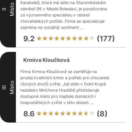
Karabeleš, která má sídlo na Staroměstském
Místo
náměstí 96 v Mladé Boleslavi, je považována
II
za významného specialistu v oblasti
chovatelských potřeb. Firma se specializuje
zejména na rozsáhlý sortiment ...
9.2
(177)
Krmiva Kloučková
Firma Krmiva Kloučková se zaměřuje na
prodej kvalitních krmiv a potřeb pro chovatele
Místo
různých druhů zvířat. Její sídlo v Dolní Krupé
III
nedaleko Mnichova Hradiště představuje
dostupné místo pro majitele domácích i
hospodářských zvířat v této oblasti. ...
8.6
(8)