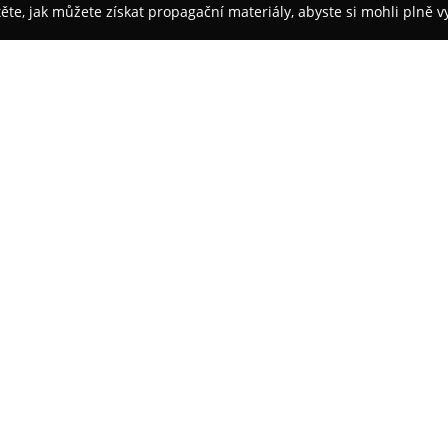
těte, jak můžete získat propagační materiály, abyste si mohli plně 
irem.
Krmiva Archa
O společnosti:
V Prachaticích působí special
zaměřená na potřeby chovatelů
sortiment krmiv a chovatelskýc
koček, hlodavců, ptáků, koní, k
Součástí nabídky jsou také prod
sortiment obchodu dále rozšířen
odchov zvířat, což svědčí o od
Doplňkovým sortimentem jsou p
lze nalézt i ryby a rostliny pro 
Zákazníci oceňují bohatou záso