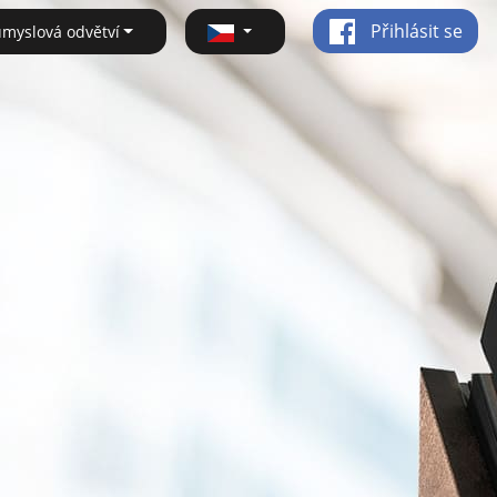
Přihlásit se
ůmyslová odvětví