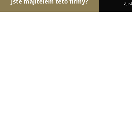
Jste majitelem této firmy?
Zjis
Orlové Zverimexu
Pořadí nejlépe hodnocených f
Krmiva Archa
8.6
(8)
Prachatice, Prachatice
Zobrazit telefonní číslo