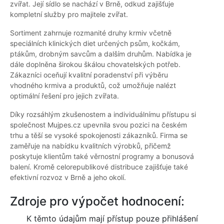
zvířat. Její sídlo se nachází v Brně, odkud zajišťuje
kompletní služby pro majitele zvířat.
Sortiment zahrnuje rozmanité druhy krmiv včetně
speciálních klinických diet určených psům, kočkám,
ptákům, drobným savcům a dalším druhům. Nabídka je
dále doplněna širokou škálou chovatelských potřeb.
Zákazníci oceňují kvalitní poradenství při výběru
vhodného krmiva a produktů, což umožňuje nalézt
optimální řešení pro jejich zvířata.
Díky rozsáhlým zkušenostem a individuálnímu přístupu si
společnost Mujpes.cz upevnila svou pozici na českém
trhu a těší se vysoké spokojenosti zákazníků. Firma se
zaměřuje na nabídku kvalitních výrobků, přičemž
poskytuje klientům také věrnostní programy a bonusová
balení. Kromě celorepublikové distribuce zajišťuje také
efektivní rozvoz v Brně a jeho okolí.
Zdroje pro výpočet hodnocení:
K těmto údajům mají přístup pouze přihlášení