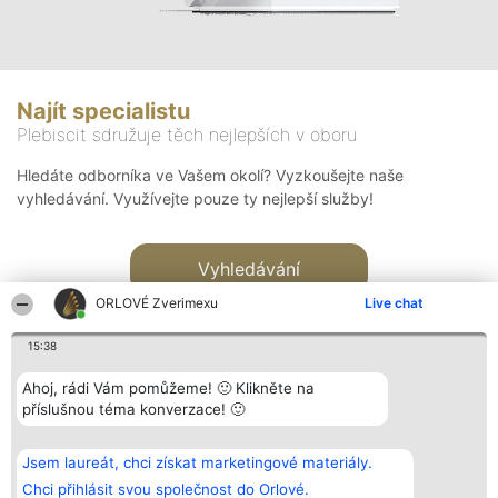
Najít specialistu
Plebiscit sdružuje těch nejlepších v oboru
Hledáte odborníka ve Vašem okolí? Vyzkoušejte naše
vyhledávání. Využívejte pouze ty nejlepší služby!
Vyhledávání
ORLOVÉ Zverimexu
Live chat
15:38
Ahoj, rádi Vám pomůžeme! 🙂 Klikněte na
příslušnou téma konverzace! 🙂
Organizátor hlasování
Plebiscyt
Kontakt
Bright Side Solutions sp. z o.
Vítězové
Kontakt
Jsem laureát, chci získat marketingové materiály.
o. sp. k.
Seznam všech
ul. Ruska 22
laureátů
Chci přihlásit svou společnost do Orlové.