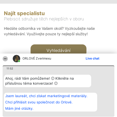
Najít specialistu
Plebiscit sdružuje těch nejlepších v oboru
Hledáte odborníka ve Vašem okolí? Vyzkoušejte naše
vyhledávání. Využívejte pouze ty nejlepší služby!
Vyhledávání
ORLOVÉ Zverimexu
Live chat
11:52
Ahoj, rádi Vám pomůžeme! 🙂 Klikněte na
příslušnou téma konverzace! 🙂
Organizátor hlasování
Plebiscyt
Kontakt
Bright Side Solutions sp. z o.
Vítězové
Kontakt
Jsem laureát, chci získat marketingové materiály.
o. sp. k.
Seznam všech
ul. Ruska 22
laureátů
Chci přihlásit svou společnost do Orlové.
Wrocław 50-079
Zásady
Mám jiné otázky.
KRS 0000749100 | Regon
Pravidla
381313360 | NIP 8943132676
Zásady
ochrany