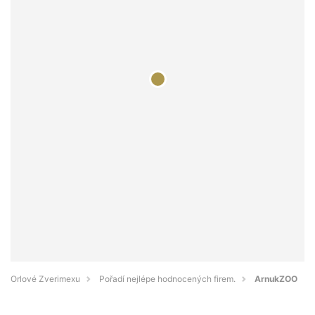
Orlové Zverimexu
Pořadí nejlépe hodnocených firem.
ArnukZOO