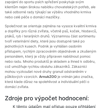
zapojení do sportu psích spřežení poskytuje svým
klientům nejen širokou nabídku chovatelských potřeb, ale
také odborné rady týkající se výběru vhodného krmiva
nebo celé péče o domácí mazlíčky.
Společnost se orientuje zejména na vysoce kvalitní krmiva
a doplňky pro různá zvířata, včetně psů, koček, hlodavců,
ptáků, ryb i terarijních druhů. Významnou část sortimentu
tvoří veterinární diety, které jsou dostupné také po
jednotlivých kusech. Podnik je vyhlášen osobním
přístupem, rychlým zpracováním objednávek a zkušeným
personálem, který je vždy připraven nabídnout pomoc
nebo radu. Mnoho produktů je skladem a ihned k odběru,
což umožňuje rychlou obsluhu zákazníků. Zákazníci
mohou vyzkoušet nové druhy granulí odstraněním v
půlkilových vzorcích.
ArnukZOO
je vnímán jako značka,
která klade důraz na spolehlivost a individuální péči o
domácí zvířata.
Zdroje pro výpočet hodnocení:
K těmto údajům mají přístup pouze přihlášení