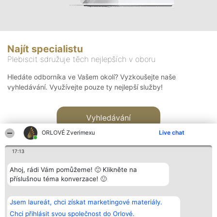
Najít specialistu
Plebiscit sdružuje těch nejlepších v oboru
Hledáte odborníka ve Vašem okolí? Vyzkoušejte naše
vyhledávání. Využívejte pouze ty nejlepší služby!
Vyhledávání
ORLOVÉ Zverimexu
Live chat
17:13
Ahoj, rádi Vám pomůžeme! 🙂 Klikněte na
příslušnou téma konverzace! 🙂
Organizátor hlasování
Plebiscyt
Kontakt
Bright Side Solutions sp. z o.
Vítězové
Kontakt
Jsem laureát, chci získat marketingové materiály.
o. sp. k.
Seznam všech
ul. Ruska 22
laureátů
Chci přihlásit svou společnost do Orlové.