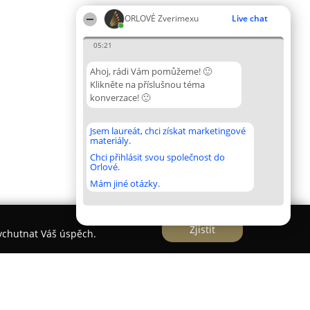
ORLOVÉ Zverimexu
Live chat
05:21
Ahoj, rádi Vám pomůžeme! 🙂
Klikněte na příslušnou téma
konverzace! 🙂
Jsem laureát, chci získat marketingové
materiály.
Chci přihlásit svou společnost do
Orlové.
Mám jiné otázky.
Zjistit
vychutnat Váš úspěch.