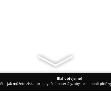
Blahopřejeme!
těte, jak můžete získat propagační materiály, abyste si mohli plně 
irem.
Pes ve městě