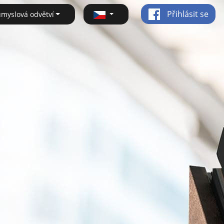
Přihlásit se
ůmyslová odvětví