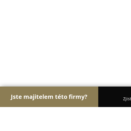
Jste majitelem této firmy?
Zjis
Orlové Zverimexu
Pořadí nejlépe hodnocených f