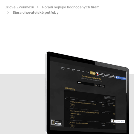
Orlové Zverimexu
Pořadí nejlépe hodnocených firem.
Siera chovatelské potřeby