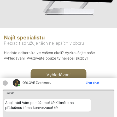
Najít specialistu
Plebiscit sdružuje těch nejlepších v oboru
Hledáte odborníka ve Vašem okolí? Vyzkoušejte naše
vyhledávání. Využívejte pouze ty nejlepší služby!
Vyhledávání
ORLOVÉ Zverimexu
Live chat
23:09
Ahoj, rádi Vám pomůžeme! 🙂 Klikněte na
příslušnou téma konverzace! 🙂
Organizátor hlasování
Plebiscyt
Kontakt
Bright Side Solutions sp. z o.
Vítězové
Kontakt