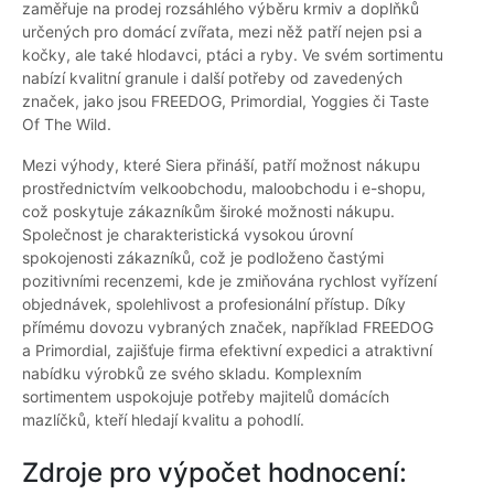
zaměřuje na prodej rozsáhlého výběru krmiv a doplňků
určených pro domácí zvířata, mezi něž patří nejen psi a
kočky, ale také hlodavci, ptáci a ryby. Ve svém sortimentu
nabízí kvalitní granule i další potřeby od zavedených
značek, jako jsou FREEDOG, Primordial, Yoggies či Taste
Of The Wild.
Mezi výhody, které Siera přináší, patří možnost nákupu
prostřednictvím velkoobchodu, maloobchodu i e-shopu,
což poskytuje zákazníkům široké možnosti nákupu.
Společnost je charakteristická vysokou úrovní
spokojenosti zákazníků, což je podloženo častými
pozitivními recenzemi, kde je zmiňována rychlost vyřízení
objednávek, spolehlivost a profesionální přístup. Díky
přímému dovozu vybraných značek, například FREEDOG
a Primordial, zajišťuje firma efektivní expedici a atraktivní
nabídku výrobků ze svého skladu. Komplexním
sortimentem uspokojuje potřeby majitelů domácích
mazlíčků, kteří hledají kvalitu a pohodlí.
Zdroje pro výpočet hodnocení: