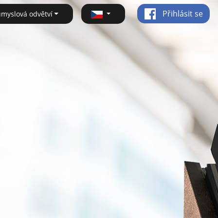
Přihlásit se
ůmyslová odvětví