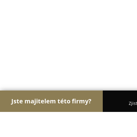
Jste majitelem této firmy?
Zjis
Orlové Zverimexu
Pořadí nejlépe hodnocených f