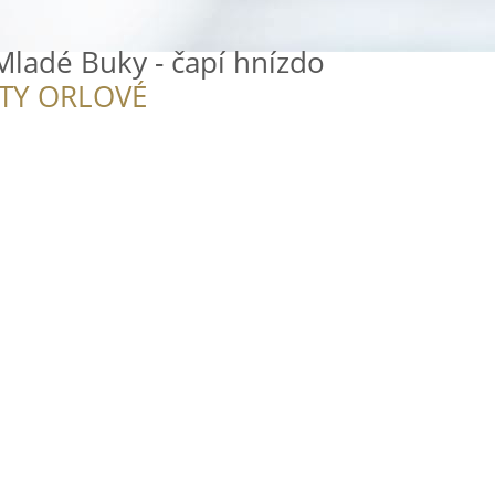
Mladé Buky - čapí hnízdo
ITY ORLOVÉ