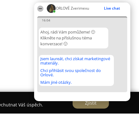
ORLOVÉ Zverimexu
Live chat
16:04
Ahoj, rádi Vám pomůžeme! 🙂
Klikněte na příslušnou téma
konverzace! 🙂
Jsem laureát, chci získat marketingové
materiály.
Chci přihlásit svou společnost do
Orlové.
Mám jiné otázky.
Zjistit
vychutnat Váš úspěch.