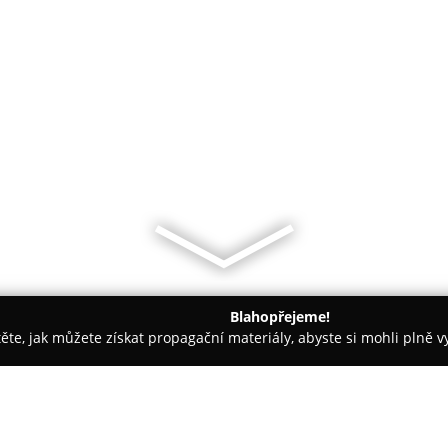
Blahopřejeme!
těte, jak můžete získat propagační materiály, abyste si mohli plně 
irem.
Živá kamera - Mladé Buky - čapí hnízdo