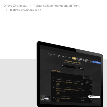
Orlové Zverimexu
Pořadí nejlépe hodnocených firem.
U Dvou krkoviček s.r.o