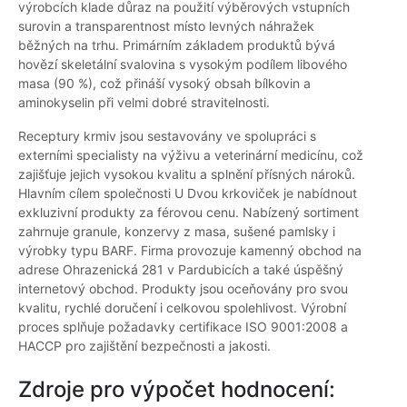
výrobcích klade důraz na použití výběrových vstupních
surovin a transparentnost místo levných náhražek
běžných na trhu. Primárním základem produktů bývá
hovězí skeletální svalovina s vysokým podílem libového
masa (90 %), což přináší vysoký obsah bílkovin a
aminokyselin při velmi dobré stravitelnosti.
Receptury krmiv jsou sestavovány ve spolupráci s
externími specialisty na výživu a veterinární medicínu, což
zajišťuje jejich vysokou kvalitu a splnění přísných nároků.
Hlavním cílem společnosti U Dvou krkoviček je nabídnout
exkluzivní produkty za férovou cenu. Nabízený sortiment
zahrnuje granule, konzervy z masa, sušené pamlsky i
výrobky typu BARF. Firma provozuje kamenný obchod na
adrese Ohrazenická 281 v Pardubicích a také úspěšný
internetový obchod. Produkty jsou oceňovány pro svou
kvalitu, rychlé doručení i celkovou spolehlivost. Výrobní
proces splňuje požadavky certifikace ISO 9001:2008 a
HACCP pro zajištění bezpečnosti a jakosti.
Zdroje pro výpočet hodnocení: