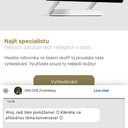
Najít specialistu
Plebiscit sdružuje těch nejlepších v oboru
Hledáte odborníka ve Vašem okolí? Vyzkoušejte naše
vyhledávání. Využívejte pouze ty nejlepší služby!
Vyhledávání
ORLOVÉ Zverimexu
Live chat
13:09
Ahoj, rádi Vám pomůžeme! 🙂 Klikněte na
příslušnou téma konverzace! 🙂
Organizátor hlasování
Plebiscyt
Kontakt
Bright Side Solutions sp. z o.
Vítězové
Kontakt