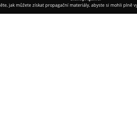
těte, jak můžete získat propagační materiály, abyste si mohli plně 
irem.
Vivifico
O společnosti:
V Brně sídlí specializovaná pro
pro chovatele zvířat i domácnos
potřeby, krmiva a stáčírna ek
různé druhy domácích zvířat, vč
ptactvo, drůbež, drobné hlodavc
vitamíny, pochoutky, veterinárn
přispívají ke zdraví a vitalitě c
Mezi výrazné služby patří stáčí
zákazníci doplňovat své oblíbe
Tímto způsobem dochází ke sn
životního prostředí. Nabídka p