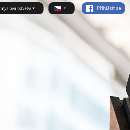
Přihlásit se
ůmyslová odvětví