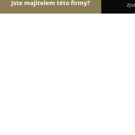
Jste majitelem této firmy?
Zjis
Orlové Zverimexu
Pořadí nejlépe hodnocených f
Vivifico
8.8
(43)
Brno, Purkyňova 3049/35g
Zobrazit telefonní číslo