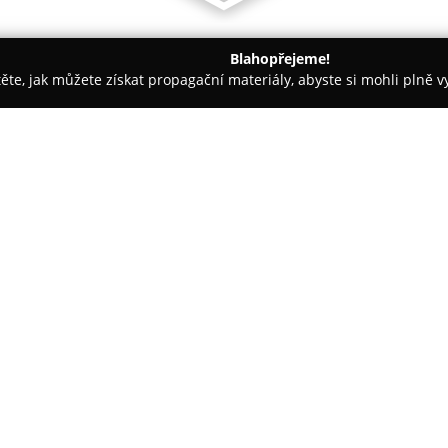
Blahopřejeme!
těte, jak můžete získat propagační materiály, abyste si mohli plně 
irem.
Akva Tera Zoo trhy
O společnosti:
Akva Tera Zoo trhy
v Havlíčkov
exotická zvířata v oblasti Vyso
domě Ostrov. Tato akce je urče
malé savce a umožňuje návštěv
koutů světa, například hady, je
gekončíky a žáby. Nabídka zahrn
Brod
lze přímo od chovatelů pořizova
Kromě živých tvorů zahrnuje so