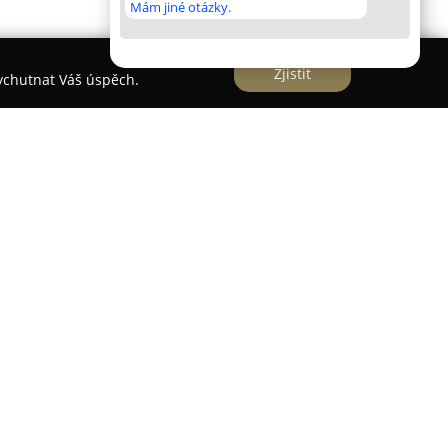
Mám jiné otázky.
Zjistit
vychutnat Váš úspěch.
ě Brodě představují největší veletrh zaměřený na
čina, jenž se pravidelně odehrává v Kulturním
na zejména zájemcům o teraristiku, akvaristiku i
níkům objevit rozmanitou škálu zvířat z různých
štěry, pavouky, želvy, chameleony, agamy,
uje rovněž široký výběr akvarijních rybek, které
t za příznivé ceny.
rtiment také chovatelské potřeby, akvária,