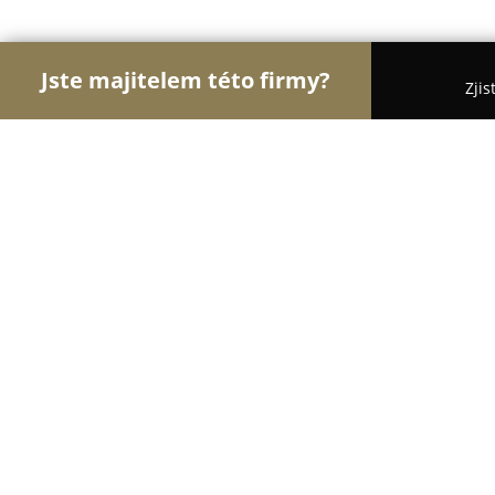
Jste majitelem této firmy?
Zjis
Orlové Zverimexu
Pořadí nejlépe hodnocených f
Akva Tera Zoo trhy
9.2
(164)
Havlíčkův Brod, Na Ostrově 28, 580 01 Havlíčkův 
Zobrazit telefonní číslo