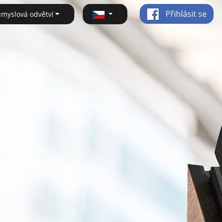
Přihlásit se
ůmyslová odvětví