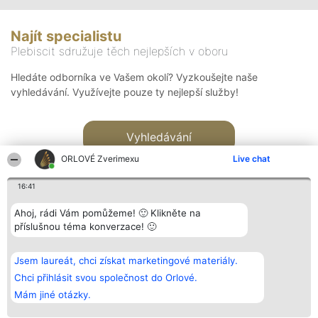
Najít specialistu
Plebiscit sdružuje těch nejlepších v oboru
Hledáte odborníka ve Vašem okolí? Vyzkoušejte naše
vyhledávání. Využívejte pouze ty nejlepší služby!
Vyhledávání
ORLOVÉ Zverimexu
Live chat
16:41
Ahoj, rádi Vám pomůžeme! 🙂 Klikněte na
příslušnou téma konverzace! 🙂
Organizátor hlasování
Plebiscyt
Kontakt
Bright Side Solutions sp. z o.
Vítězové
Kontakt
Jsem laureát, chci získat marketingové materiály.
o. sp. k.
Seznam všech
ul. Ruska 22
laureátů
Chci přihlásit svou společnost do Orlové.
Wrocław 50-079
Zásady
Mám jiné otázky.
KRS 0000749100 | Regon
Pravidla
381313360 | NIP 8943132676
Zásady
ochrany