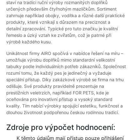
staví na tradici ruční výroby rozmanitých doplňků
určených především čtyřnohým mazlíčkům. Sortiment
zahrnuje například obojky, vodítka a různé další praktické
produkty, které vznikají s důrazem na preciznost a
detailní zpracování. Typické pro tuto značku je kvalitní
řemeslo a úzký vztah ke zvířatům, což je patrné při
výrobě každého kusu.
Unikátnost firmy AIRO spočívá v nabídce řešení na míru –
umožňuje výrobu doplňků mimo standardní velikostní
tabulky podle individuálních potřeb zákazníků. Společnost
rozumí tomu, že každý pes je jedinečný a vyžaduje
speciální přístup. Díky zakázkové výrobě se firma na trhu
odlišuje. Své produkty pravidelně prezentuje na
prestižních veletrzích, například FOR PETS, kde je
oceňována pro inovativní přístup a vysoký standard
kvality. Tím nabízí výrobky spojující estetiku, funkčnost a
dlouhou životnost podpořenou českou rodinnou tradicí.
Zdroje pro výpočet hodnocení:
K těmto údajům mají přístup pouze přihlášení