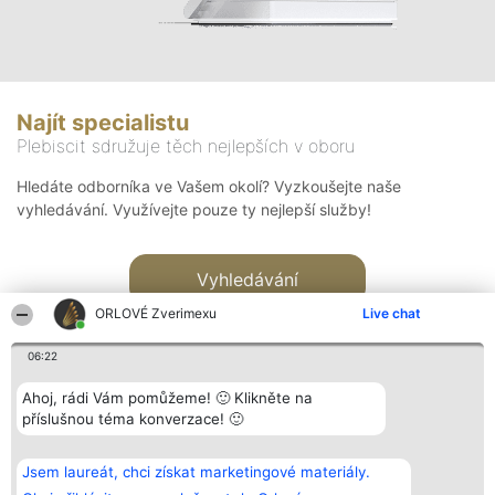
Najít specialistu
Plebiscit sdružuje těch nejlepších v oboru
Hledáte odborníka ve Vašem okolí? Vyzkoušejte naše
vyhledávání. Využívejte pouze ty nejlepší služby!
Vyhledávání
ORLOVÉ Zverimexu
Live chat
06:22
Ahoj, rádi Vám pomůžeme! 🙂 Klikněte na
příslušnou téma konverzace! 🙂
Organizátor hlasování
Plebiscyt
Kontakt
Bright Side Solutions sp. z o.
Vítězové
Kontakt
Jsem laureát, chci získat marketingové materiály.
o. sp. k.
Seznam všech
ul. Ruska 22
laureátů