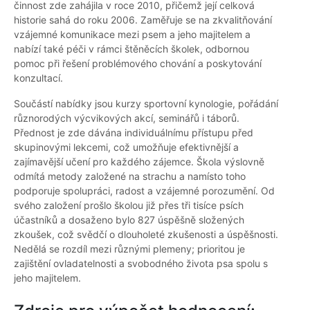
činnost zde zahájila v roce 2010, přičemž její celková
historie sahá do roku 2006. Zaměřuje se na zkvalitňování
vzájemné komunikace mezi psem a jeho majitelem a
nabízí také péči v rámci štěněcích školek, odbornou
pomoc při řešení problémového chování a poskytování
konzultací.
Součástí nabídky jsou kurzy sportovní kynologie, pořádání
různorodých výcvikových akcí, seminářů i táborů.
Přednost je zde dávána individuálnímu přístupu před
skupinovými lekcemi, což umožňuje efektivnější a
zajímavější učení pro každého zájemce. Škola výslovně
odmítá metody založené na strachu a namísto toho
podporuje spolupráci, radost a vzájemné porozumění. Od
svého založení prošlo školou již přes tři tisíce psích
účastníků a dosaženo bylo 827 úspěšně složených
zkoušek, což svědčí o dlouholeté zkušenosti a úspěšnosti.
Nedělá se rozdíl mezi různými plemeny; prioritou je
zajištění ovladatelnosti a svobodného života psa spolu s
jeho majitelem.