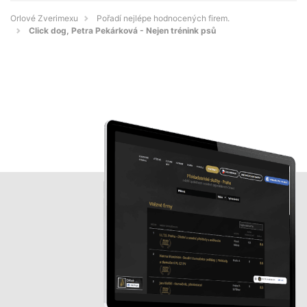
Orlové Zverimexu
Pořadí nejlépe hodnocených firem.
Click dog, Petra Pekárková - Nejen trénink psů