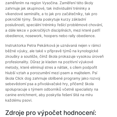
zaměřením na region Vysočina. Zaměření této školy
zahrnuje jak skupinové, tak individuální tréninky a
víkendové semináře, a to jak pro začátečníky, tak pro
pokročilé týmy. Škola poskytuje kurzy základní
poslušnosti, speciální tréninky řešící problémové chování,
a dále lekce v pokročilých disciplínách, mezi které patří
obedience, nosework, hoopers nebo rally obedience.
Instruktorka Petra Pekárková je uznávaná nejen v rámci
běžné výuky, ale také v přípravě týmů na kynologické
zkoušky a soutěže, čímž škola prokazuje vysokou úroveň
profesionality. Důraz je kladen na pozitivní výukové
metody, které eliminují stres a nátlak, s cílem podpořit
hlubší vztah a porozumění mezi psem a majitelem. Psí
škola Click dog zahrnuje oblíbené programy jako rozvoj
sebevědomí psa a přivolávačské hry, přičemž škola
spolupracuje s týmem odborníků včetně specialisty na
canine enrichment, aby poskytla řešení šitá na míru
každému psovi.
Zdroje pro výpočet hodnocení: