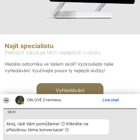
Najít specialistu
Plebiscit sdružuje těch nejlepších v oboru
Hledáte odborníka ve Vašem okolí? Vyzkoušejte naše
vyhledávání. Využívejte pouze ty nejlepší služby!
Vyhledávání
ORLOVÉ Zverimexu
Live chat
08:51
Ahoj, rádi Vám pomůžeme! 🙂 Klikněte na
příslušnou téma konverzace! 🙂
Organizátor hlasování
Plebiscyt
Kontakt