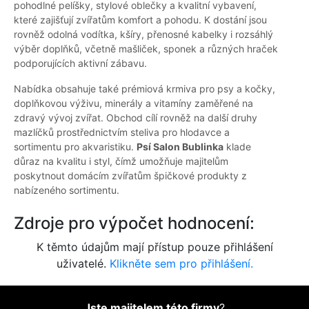
pohodlné pelíšky, stylové oblečky a kvalitní vybavení,
které zajišťují zvířatům komfort a pohodu. K dostání jsou
rovněž odolná vodítka, kšíry, přenosné kabelky i rozsáhlý
výběr doplňků, včetně mašliček, sponek a různých hraček
podporujících aktivní zábavu.
Nabídka obsahuje také prémiová krmiva pro psy a kočky,
doplňkovou výživu, minerály a vitamíny zaměřené na
zdravý vývoj zvířat. Obchod cílí rovněž na další druhy
mazlíčků prostřednictvím steliva pro hlodavce a
sortimentu pro akvaristiku.
Psí Salon Bublinka
klade
důraz na kvalitu i styl, čímž umožňuje majitelům
poskytnout domácím zvířatům špičkové produkty z
nabízeného sortimentu.
Zdroje pro výpočet hodnocení:
K těmto údajům mají přístup pouze přihlášení
uživatelé.
Klikněte sem pro přihlášení.
Jste majitelem této firmy
?