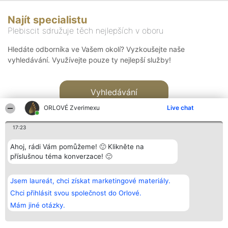
Najít specialistu
Plebiscit sdružuje těch nejlepších v oboru
Hledáte odborníka ve Vašem okolí? Vyzkoušejte naše
vyhledávání. Využívejte pouze ty nejlepší služby!
Vyhledávání
ORLOVÉ Zverimexu
Live chat
17:23
Ahoj, rádi Vám pomůžeme! 🙂 Klikněte na
příslušnou téma konverzace! 🙂
Organizátor hlasování
Plebiscyt
Kontakt
Bright Side Solutions sp. z o.
Vítězové
Kontakt
Jsem laureát, chci získat marketingové materiály.
o. sp. k.
Seznam všech
ul. Ruska 22
laureátů
Chci přihlásit svou společnost do Orlové.
Wrocław 50-079
Zásady
Mám jiné otázky.
KRS 0000749100 | Regon
Pravidla
381313360 | NIP 8943132676
Zásady
ochrany
osobních údajů