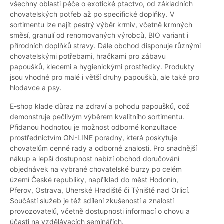
všechny oblasti péče o exotické ptactvo, od základních
chovatelských potřeb až po specifické doplňky. V
sortimentu lze najít pestrý výběr krmiv, včetně krmných
směsí, granulí od renomovaných výrobců, BIO variant i
přírodních doplňků stravy. Dále obchod disponuje různými
chovatelskými potřebami, hračkami pro zábavu
papoušků, klecemi a hygienickými prostředky. Produkty
jsou vhodné pro malé i větší druhy papoušků, ale také pro
hlodavce a psy.
E-shop klade důraz na zdraví a pohodu papoušků, což
demonstruje pečlivým výběrem kvalitního sortimentu.
Přidanou hodnotou je možnost odborné konzultace
prostřednictvím ON-LINE poradny, která poskytuje
chovatelům cenné rady a odborné znalosti. Pro snadnější
nákup a lepší dostupnost nabízí obchod doručování
objednávek na vybrané chovatelské burzy po celém
území České republiky, například do měst Hodonín,
Přerov, Ostrava, Uherské Hradiště či Týniště nad Orlicí.
Součástí služeb je též sdílení zkušeností a znalostí
provozovatelů, včetně dostupnosti informací o chovu a
účasti na vzdělávacích seminářích.