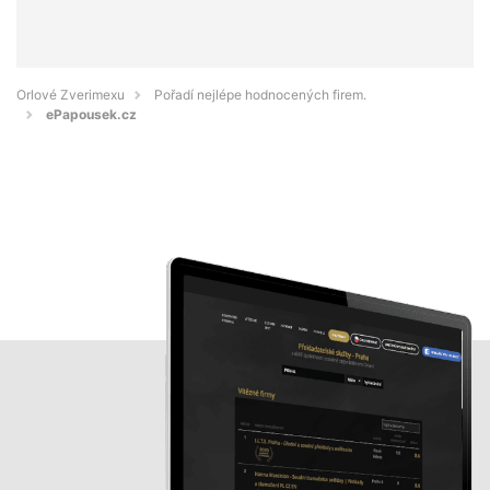
Orlové Zverimexu
Pořadí nejlépe hodnocených firem.
ePapousek.cz