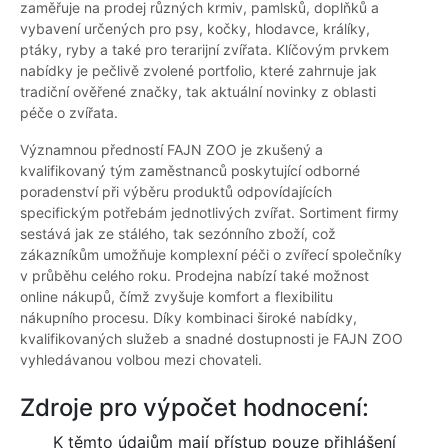
zaměřuje na prodej různých krmiv, pamlsků, doplňků a
vybavení určených pro psy, kočky, hlodavce, králíky,
ptáky, ryby a také pro terarijní zvířata. Klíčovým prvkem
nabídky je pečlivě zvolené portfolio, které zahrnuje jak
tradiční ověřené značky, tak aktuální novinky z oblasti
péče o zvířata.
Významnou předností FAJN ZOO je zkušený a
kvalifikovaný tým zaměstnanců poskytující odborné
poradenství při výběru produktů odpovídajících
specifickým potřebám jednotlivých zvířat. Sortiment firmy
sestává jak ze stálého, tak sezónního zboží, což
zákazníkům umožňuje komplexní péči o zvířecí společníky
v průběhu celého roku. Prodejna nabízí také možnost
online nákupů, čímž zvyšuje komfort a flexibilitu
nákupního procesu. Díky kombinaci široké nabídky,
kvalifikovaných služeb a snadné dostupnosti je FAJN ZOO
vyhledávanou volbou mezi chovateli.
Zdroje pro výpočet hodnocení:
K těmto údajům mají přístup pouze přihlášení