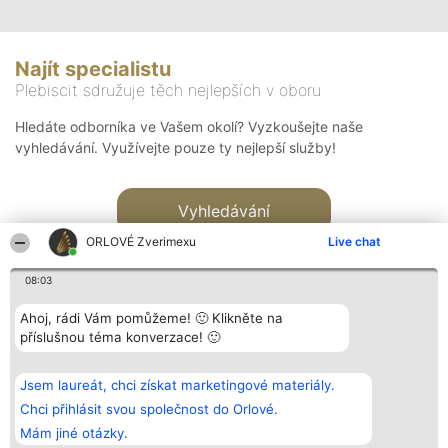
Najít specialistu
Plebiscit sdružuje těch nejlepších v oboru
Hledáte odborníka ve Vašem okolí? Vyzkoušejte naše
vyhledávání. Využívejte pouze ty nejlepší služby!
Vyhledávání
ORLOVÉ Zverimexu
Live chat
08:03
Ahoj, rádi Vám pomůžeme! 🙂 Klikněte na
příslušnou téma konverzace! 🙂
Organizátor hlasování
Plebiscyt
Kontakt
Bright Side Solutions sp. z o.
Vítězové
Kontakt
Jsem laureát, chci získat marketingové materiály.
o. sp. k.
Seznam všech
ul. Ruska 22
laureátů
Chci přihlásit svou společnost do Orlové.
Wrocław 50-079
Zásady
Mám jiné otázky.
KRS 0000749100 | Regon
Pravidla
381313360 | NIP 8943132676
Zásady