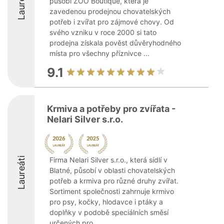
Laureáti
působí ZOO Boutique, která je
zavedenou prodejnou chovatelských
potřeb i zvířat pro zájmové chovy. Od
svého vzniku v roce 2000 si tato
prodejna získala pověst důvěryhodného
místa pro všechny příznivce ...
9.1
Krmiva a potřeby pro zvířata -
Nelari Silver s.r.o.
Laureáti
Firma Nelari Silver s.r.o., která sídlí v
Blatné, působí v oblasti chovatelských
potřeb a krmiva pro různé druhy zvířat.
Sortiment společnosti zahrnuje krmivo
pro psy, kočky, hlodavce i ptáky a
doplňky v podobě speciálních směsí
určených pro ...