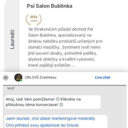
Psí Salon Bublinka
Ve Strakonicích působí obchod Psí
Laureáti
Salon Bublinka, specializovaný na
širokou nabídku produktů určených pro
domácí mazlíčky. Sortiment tvoří mimo
jiné luxusní obojky, pohodlné pelíšky,
stylové oblečky a kvalitní vybavení,
které zajišťují zvířatům ...
8.6
ORLOVÉ Zverimexu
Live chat
16:37
Organizátor hlasování
Plebiscyt
Kontakt
Ahoj, rádi Vám pomůžeme! 🙂 Klikněte na
Bright Side Solutions sp. z o.
Vítězové
Kontakt
příslušnou téma konverzace! 🙂
o. sp. k.
Seznam všech
ul. Ruska 22
laureátů
Wrocław 50-079
Zásady
KRS 0000749100 | Regon
Pravidla
Jsem laureát, chci získat marketingové materiály.
381313360 | NIP 8943132676
Zásady
Chci přihlásit svou společnost do Orlové.
ochrany