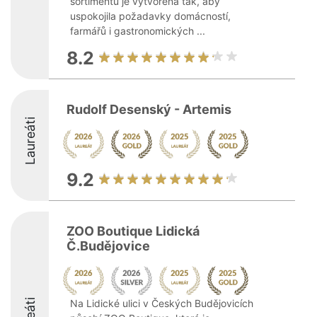
sortimentu je vytvořena tak, aby
uspokojila požadavky domácností,
farmářů i gastronomických ...
8.2
Rudolf Desenský - Artemis
Laureáti
9.2
ZOO Boutique Lidická
Č.Budějovice
Na Lidické ulici v Českých Budějovicích