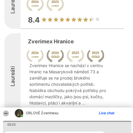
Laureáti
8.4
Zverimex Hranice
Zverimex Hranice se nachází v centru
Laureáti
Hranic na Masarykově náměstí 73 a
zaměřuje se na prodej širokého
sortimentu chovatelských potřeb.
Nabídka obchodu pokrývá potřeby pro
domácí mazlíčky, jako jsou psi, kočky,
hlodavci, ptáci i akvarijní a ...
9.8
ORLOVÉ Zverimexu
Live chat
03:23