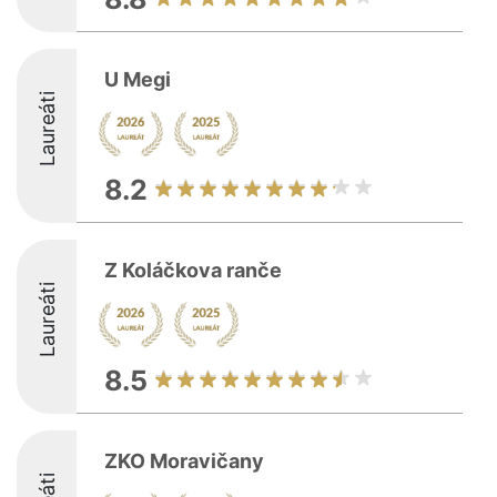
U Megi
Laureáti
8.2
Z Koláčkova ranče
Laureáti
8.5
ZKO Moravičany